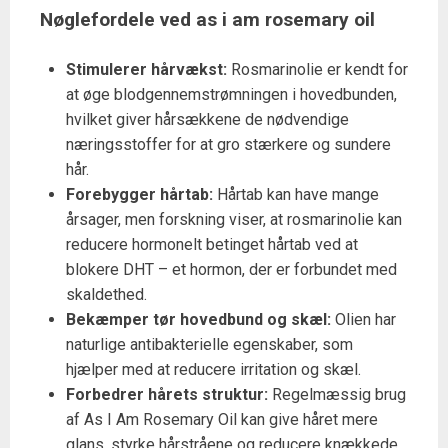
Nøglefordele ved as i am rosemary oil
Stimulerer hårvækst:
Rosmarinolie er kendt for
at øge blodgennemstrømningen i hovedbunden,
hvilket giver hårsækkene de nødvendige
næringsstoffer for at gro stærkere og sundere
hår.
Forebygger hårtab:
Hårtab kan have mange
årsager, men forskning viser, at rosmarinolie kan
reducere hormonelt betinget hårtab ved at
blokere DHT – et hormon, der er forbundet med
skaldethed.
Bekæmper tør hovedbund og skæl:
Olien har
naturlige antibakterielle egenskaber, som
hjælper med at reducere irritation og skæl.
Forbedrer hårets struktur:
Regelmæssig brug
af As I Am Rosemary Oil kan give håret mere
glans, styrke hårstråene og reducere knækkede